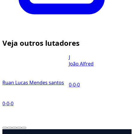
Veja outros lutadores
J
João Alfred
Ruan Lucas Mendes santos
0-0-0
0
0-0-0