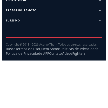
TECNOLOGIA
TRABALHO REMOTO
TURISMO
Copyright ® 2013 - 2026 Acervo Thai – Todos os direitos reservados.
Busca
Termos de uso
Quem Somos
Políticas de Privacidade
Política de Privacidade APP
Contato
Vídeos
Fighters