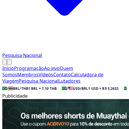
Pesquisa Nacional
Início
Programação
Ao vivo
Quem
Somos
Membros
Vídeos
Contato
Calculadora de
Viagem
Pesquisa Nacional
Lutadores
/
BRL/THB
1 BRL = 7,10 THB
/
USD/BRL
1 USD = R$ 5,2632
Publicidade