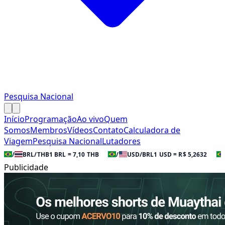
Pesquisa Nacional
Início
Programação
Ao vivo
Quem
Somos
Membros
Vídeos
Contato
Calculadora de
Viagem
Pesquisa Nacional
Lutadores
/
BRL/THB
1 BRL = 7,10 THB
/
USD/BRL
1 USD = R$ 5,2632
Publicidade