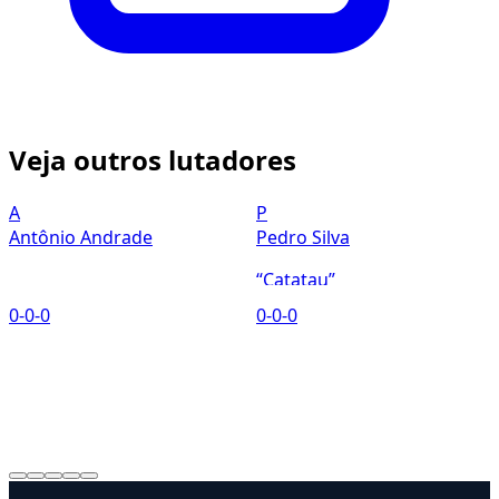
Veja outros lutadores
A
P
Antônio Andrade
Pedro Silva
“Catatau”
0-0-0
0-0-0
0