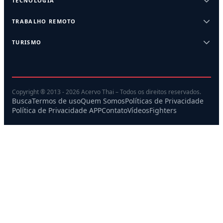
TECNOLOGIA
TRABALHO REMOTO
TURISMO
Copyright ® 2013 - 2026 Acervo Thai – Todos os direitos reservados.
Busca
Termos de uso
Quem Somos
Políticas de Privacidade
Política de Privacidade APP
Contato
Vídeos
Fighters