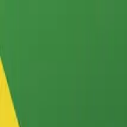
Skip to main content
sábado, 8 de agosto de 2026
Bangkok 32°C
|
THB/USD 34.25
Sobre Muaythai