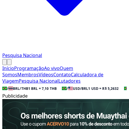
Pesquisa Nacional
Início
Programação
Ao vivo
Quem
Somos
Membros
Vídeos
Contato
Calculadora de
Viagem
Pesquisa Nacional
Lutadores
/
BRL/THB
1 BRL = 7,10 THB
/
USD/BRL
1 USD = R$ 5,2632
Publicidade