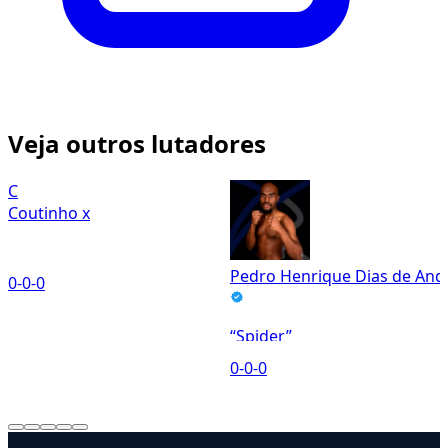
Veja outros lutadores
C
Coutinho x
Pedro Henrique Dias de And
0-0-0
“Spider”
0
0-0-0