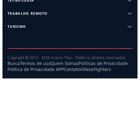
TECNOLOGIA
TRABALHO REMOTO
TURISMO
Copyright ® 2013 - 2026 Acervo Thai – Todos os direitos reservados.
Busca
Termos de uso
Quem Somos
Políticas de Privacidade
Política de Privacidade APP
Contato
Vídeos
Fighters