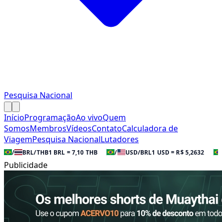
Pesquisa Nacional
Início
Programação
Ao vivo
Quem
Somos
Membros
Vídeos
Contato
Calculadora de
Viagem
Pesquisa Nacional
Lutadores
/
BRL/THB
1 BRL = 7,10 THB
/
USD/BRL
1 USD = R$ 5,2632
Publicidade