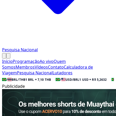
Pesquisa Nacional
Início
Programação
Ao vivo
Quem
Somos
Membros
Vídeos
Contato
Calculadora de
Viagem
Pesquisa Nacional
Lutadores
/
BRL/THB
1 BRL = 7,10 THB
/
USD/BRL
1 USD = R$ 5,2632
Publicidade