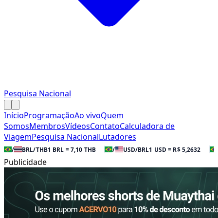
Pesquisa Nacional
Início
Programação
Ao vivo
Quem
Somos
Membros
Vídeos
Contato
Calculadora de
Viagem
Pesquisa Nacional
Lutadores
/
BRL/THB
1 BRL = 7,10 THB
/
USD/BRL
1 USD = R$ 5,2632
Publicidade