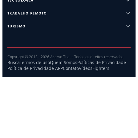
TECNOLOGIA
TRABALHO REMOTO
TURISMO
Copyright ® 2013 - 2026 Acervo Thai – Todos os direitos reservados.
Busca
Termos de uso
Quem Somos
Políticas de Privacidade
Política de Privacidade APP
Contato
Vídeos
Fighters