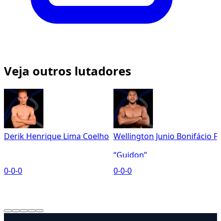
Veja outros lutadores
G
Derik Henrique Lima Coelho
Wellington Junio Bonifácio F
0
“Guidon”
0-0-0
0-0-0